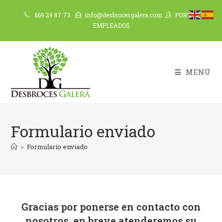
Ir
669 29 87 73
info@desbrocesgalera.com
PORTAL
al
EMPLEADOS
contenido
MENÚ
Formulario enviado
>
Formulario enviado
Gracias por ponerse en contacto con
nosotros, en breve atenderemos su