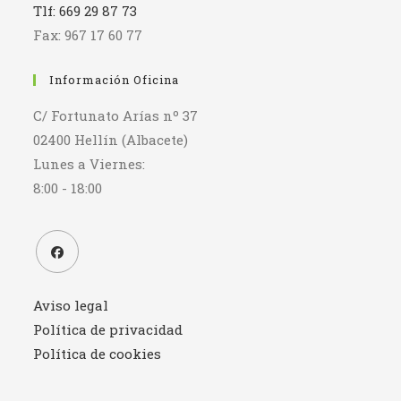
Tlf: 669 29 87 73
Fax: 967 17 60 77
Información Oficina
C/ Fortunato Arías nº 37
02400 Hellín (Albacete)
Lunes a Viernes:
8:00 - 18:00
Se
Aviso legal
abre
en
Política de privacidad
una
Política de cookies
nueva
pestaña